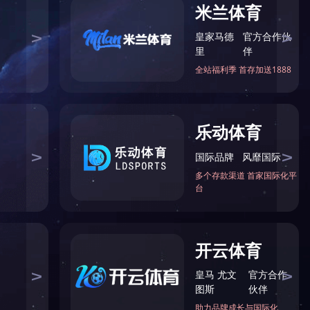
电机启动柜等产品
站入口
投诉电话：13012516897
青岛市即墨区环保产业园即
传真：0532-88563775