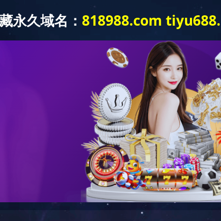
分类
荣誉资质
厂区设备
人才招聘
新