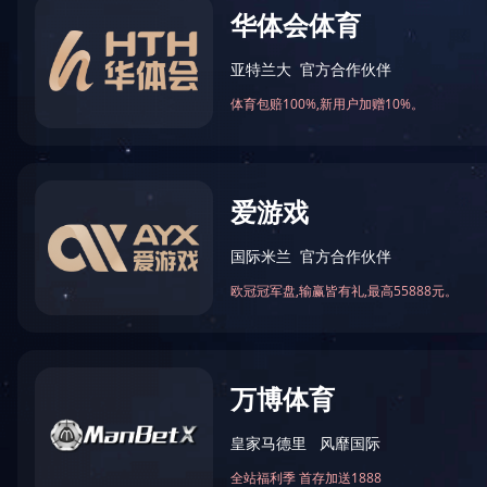
FEEDBACK
客户留言
留言主题：
留言者：
联系电话：
电子邮箱：
QQ：
留言内容：