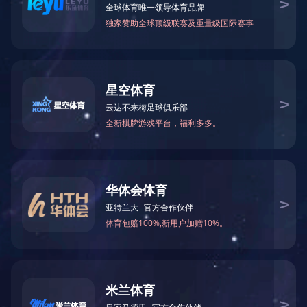
冲剪线，全自动数控平绕机、箔绕机、环形绕线机、扁线立绕机、R型
绕线机、数控雕刻机、真空压力浸烤机、全自动铁芯数控氩焊机等设
备。引入现代化管理理念，采用国内外高新技术。专业生产单、三相变
压器，稳压器，调压器，电抗器，充电器，逆变器，电机启动柜等产
品。公司在注重产品开发、研制的同时，不断加强质量管理，并全面通
过了CE认证、CQC认证及ISO9001国际质量体系认证。现在公司拥有全
套现代智能校验设备，为公司产品出厂提供了质量的保障。公司先后获
得“中国产品”、“电网定点选购产品”等殊荣。
在新的世纪里，兰宇公司坚持以“专业铸造品质、服务铸造竞争
力”为理念，致力于新产品、新技术、新工艺的不断创新和开拓。愿与
国内外客户真诚合作，携手并进，创造辉煌的明天！