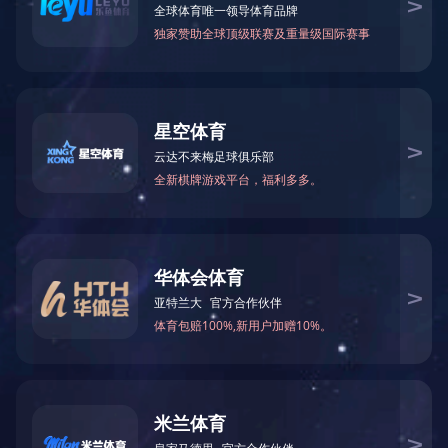
热烈祝贺九游网页版·官方站入口的官方网站正式开通！
上一页：热烈祝贺九游网页版·官方站入口的官方网站正式开通！
下一页：热烈祝贺九游网页版·官方站入口的官方网站正式开通！
Copyright © 2018 九游网页版·官方站入口 All rights Reserved 版权所有 未经
许可不得使用、转载、摘编。
微网站首页
关于我们
产品中心
荣誉资质
厂区设备
人才招聘
新闻中心
销售网点
九游（中国）
华体会官方端网站登录入口
|
安博网页版
|
完美官方网页版
|
乐竞官网
|
华体会官方端