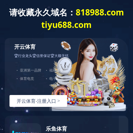
欢迎来到
九游网页版·官方站入口
的官方网站！
NEWS
新闻中心
热烈祝贺九游网页版·官方站入口的官方网站正式开通！
发布者：admin 发布时间：2019-02-21 16:35:24 点击：14771