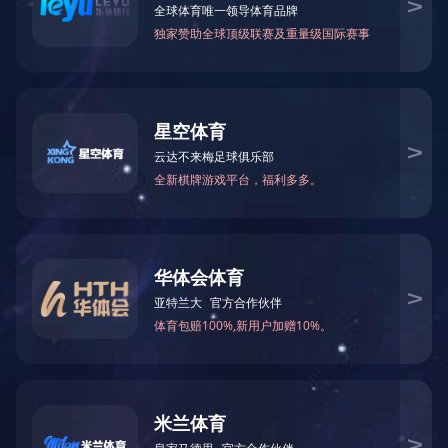
公司拥有硅钢片自动冲剪线，全自动数控平绕机、箔绕机、
环形绕线机、扁线立绕机、R型绕线机、数控雕刻机、真空
压力浸烤机、全自动铁芯数控氩焊机等设备
上一页：专业生产单、三相变压器，稳压器，调压器，电抗器，充
电器，逆变器，电机启动柜等产品
下一页：九游网页版·官方站入口自创建以来，一直坚持以“质量稳
抓、信誉为上”的经营宗旨，不断开发，创新产品，开拓市场
Copyright © 2018 九游网页版·官方站入口 All rights Reserved 版权所有 未经
许可不得使用、转载、摘编。
微网站首页
关于我们
产品中心
荣誉资质
厂区设备
人才招聘